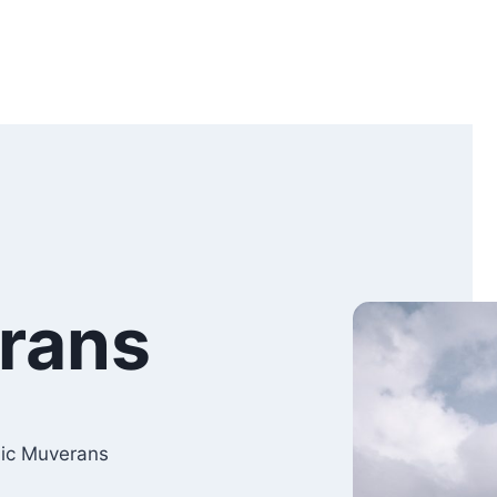
rans
dic Muverans